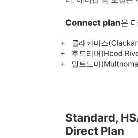
Connect plan
클래커마스(Clackam
후드리버(Hood Rive
멀트노마(Multnoma
Standard, HS
Direct Plan