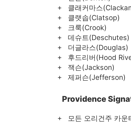
클래커마스(Clackam
클랫솝(Clatsop)
크룩(Crook)
데슈트(Deschutes)
더글라스(Douglas)
후드리버(Hood Rive
잭슨(Jackson)
제퍼슨(Jefferson)
Providence Signa
모든 오리건주 카운