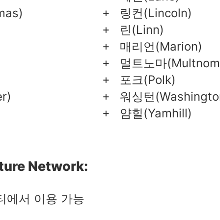
as)
링컨(Lincoln)
린(Linn)
매리언(Marion)
멀트노마(Multnom
포크(Polk)
r)
워싱턴(Washingto
얌힐(Yamhill)
ture Network:
티에서 이용 가능