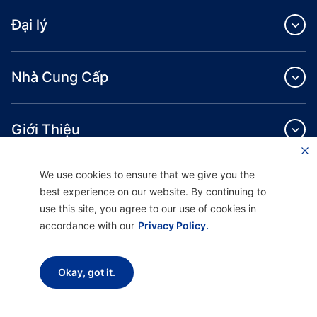
Đại lý
Nhà Cung Cấp
Giới Thiệu
We use cookies to ensure that we give you the
best experience on our website. By continuing to
use this site, you agree to our use of cookies in
accordance with our
Privacy Policy.
Providence Health Plan cung cấp dịch vụ bảo hiểm y tế cá nhân, theo nhóm
thương mại và ASO.
Providence Health Assurance là một HMO, HMO‐POS và HMO SNP có hợp đồng
với Medicare và Bảo Hiểm Y Tế Oregon. Việc đăng ký Providence Health
Okay, got it.
Assurance phụ thuộc vào việc gia hạn hợp đồng.
Trang web được cập nhật kể từ ngày: 01/10/2023
H9047_PHAAM20_M