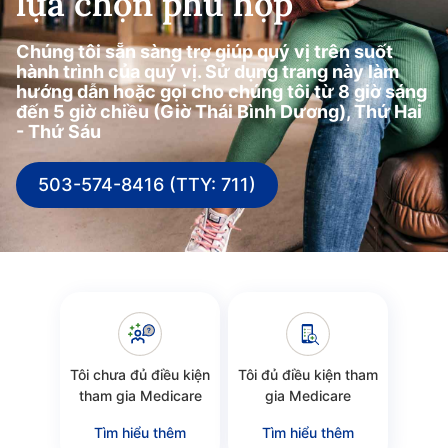
lựa chọn phù hợp
Chúng tôi sẵn sàng trợ giúp quý vị trên suốt
hành trình của quý vị. Sử dụng trang này làm
hướng dẫn hoặc gọi cho chúng tôi từ 8 giờ sáng
đến 5 giờ chiều (Giờ Thái Bình Dương), Thứ Hai
- Thứ Sáu
503-574-8416 (TTY: 711)
Tôi chưa đủ điều kiện
Tôi đủ điều kiện tham
tham gia Medicare
gia Medicare
Tìm hiểu thêm
Tìm hiểu thêm