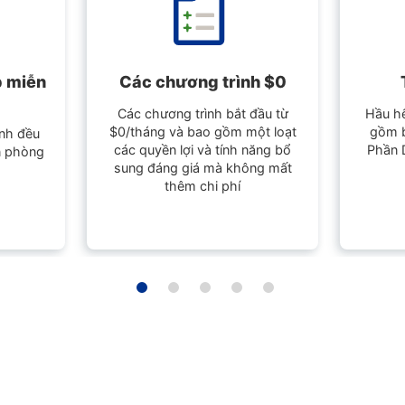
p miễn
Các chương trình $0
Các chương trình bắt đầu từ
Hầu hế
$0/tháng và bao gồm một loạt
gồm b
ình đều
các quyền lợi và tính năng bổ
Phần 
n phòng
sung đáng giá mà không mất
thêm chi phí