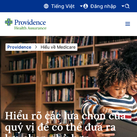
Tiếng Việt
Đăng nhập
Providence
Current:
Hiểu về Medicare
Hiểu rõ các lựa chọn của
quý vị để có thể đưa ra