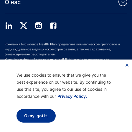
О нас
Компания Providence Health Plan предлагает коммерческое групповое и
индивидуальное медицинское страхование, а также страхование,
финансируемое работодателем.
Providence Health Assurance — это HMO (страховая медицинская
организация, СМО), HMO-POS (СМО с пунктом обслуживания) и HMO SNP
(СМО с планами для лиц с особыми потребностями), имеющая договоры с
Medicare и Oregon Health Plan. Зачисление в программу медицинского
We use cookies to ensure that we give you the
страхования Providence Health Assurance зависит от продления договора.
best experience on our website. By continuing to
use this site, you agree to our use of cookies in
accordance with our
Privacy Policy.
Отказ от ответственности |
Отсутствие дискриминации и поддержка
общения |
Уведомление о соблюдении конфиденциальности |
Условия
использования и политика конфиденциальности
Okay, got it.
Авторское право © 2026 Providence Health Plan, Providence Plan Partners и
Providence Health Assurance. Все права защищены.