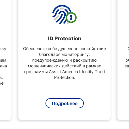
ID Protection
жку
Обеспечьте себе душевное спокойствие
благодаря мониторингу,
вам
предупреждению и раскрытию
о
мена
мошеннических действий в рамках
з
программы Assist America Identity Theft
в,
Protection.
ое
Подробнее