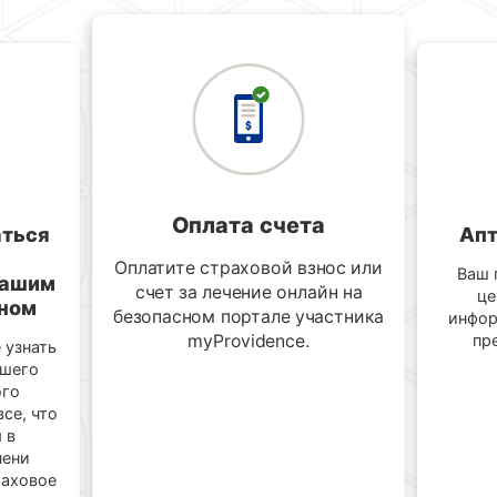
Оплата счета
аться
Апт
Оплатите страховой взнос или
Ваш 
вашим
счет за лечение онлайн на
це
ном
безопасном портале участника
инфор
myProvidence.
пре
 узнать
ашего
ого
се, что
 в
пени
раховое