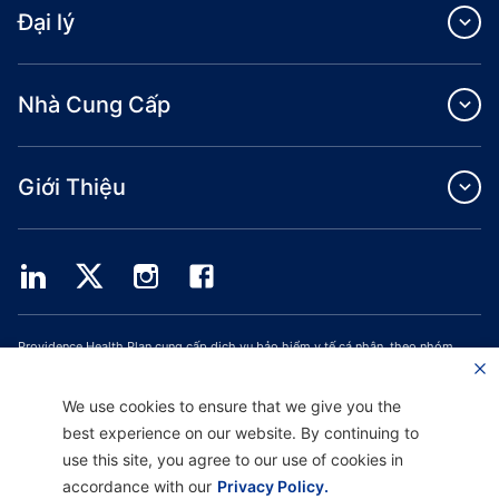
Đại lý
Nhà Cung Cấp
Giới Thiệu
Providence Health Plan cung cấp dịch vụ bảo hiểm y tế cá nhân, theo nhóm
thương mại và ASO.
Providence Health Assurance là một HMO, HMO‐POS và HMO SNP có hợp đồng
với Medicare và Bảo Hiểm Y Tế Oregon. Việc đăng ký Providence Health
We use cookies to ensure that we give you the
Assurance phụ thuộc vào việc gia hạn hợp đồng.
best experience on our website. By continuing to
use this site, you agree to our use of cookies in
accordance with our
Privacy Policy.